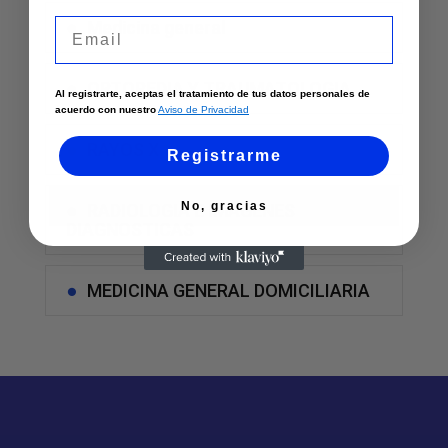
Email
Medicina general
ORTOPEDIA Y TRAUMATOLOGIA
Al registrarte, aceptas el tratamiento de tus datos personales de
acuerdo con nuestro
Aviso de Privacidad
RAYOS X
Registrarme
No, gracias
RADIOLOGIA E IMAGENES
DIAGNOSTICAS
MEDICINA GENERAL DOMICILIARIA