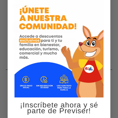
servicio
Agenda por WhatsApp
Instagram
¿Qué servicios ofrecemos?
¡Inscríbete ahora y sé
Fisioterapia
parte de Previser!