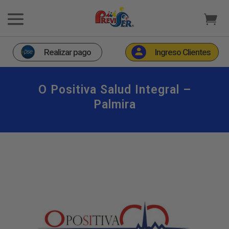
Realizar pago
Ingreso Clientes
O Positiva Salud Integral –
Palmira