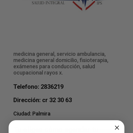
medicina general, servicio ambulancia,
medicina general domicilio, fisioterapia,
exámenes para conducción, salud
ocupacional rayos x.
Telefono: 2836219
Dirección: cr 32 30 63
Ciudad:
Palmira
Tu eliges cómo agendar tu