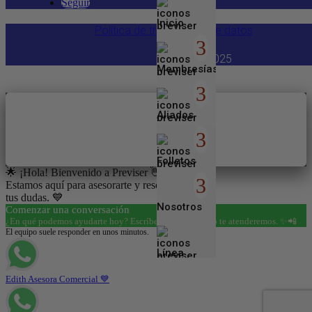
Seguir
Inicio
Política de tratamiento de datos
Copyright 2025
Membresías
Aliados
Folletos
🌟 ¡Hola! Bienvenido a Previser 👋😊
Estamos aquí para asesorarte y resolver todas
tus dudas. 💙
Nosotros
Comenzar una conversación
¿En qué podemos ayudarte hoy? Escríbenos y con gusto te atenderemos. ✨📲
El equipo suele responder en unos minutos.
Línea
Empresarial
Edith Asesora Comercial 💙
Entretenimiento