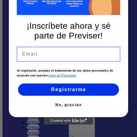
Contáctanos
Solicita un asesor
Sedes y Horarios
Solicita un asesor
Atención por Whatsapp
Atención por WhatsApp
¡Inscríbete ahora y sé
Envía tu solicitud
parte de Previser!
Llámanos
Nosotros
Cali
Palmira
Quiénes Somos
Email
Tuluá
Armenia
Trabaja aquí
Pereira
Al registrarte, aceptas el tratamiento de tus datos personales de
Ayuda
acuerdo con nuestro
Aviso de Privacidad
Más Información
Registrarme
Ingreso
cliente
Preguntas Frecuentes
Realizar
No, gracias
pago
Comprar
Seguir
Membresía
Seguir
Seguir
Seguir
Seguir