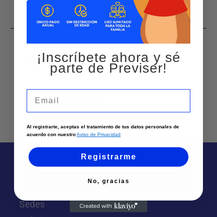
¡Inscríbete ahora y sé
¿Qué servicios ofrecemos?
parte de Previser!
Email
Depilacion laser
Al registrarte, aceptas el tratamiento de tus datos personales de
acuerdo con nuestro
Aviso de Privacidad
Registrarme
No, gracias
Te puede interesar
Sedes