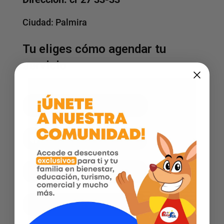
Ciudad:
Palmira
Tu eliges cómo agendar tu
servicio
Agenda por WhatsApp
Facebook
Instagram
Página web