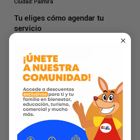
Ciudad:
Palmira
Tu eliges cómo agendar tu
servicio
Agenda por WhatsApp
Facebook
Instagram
Página web