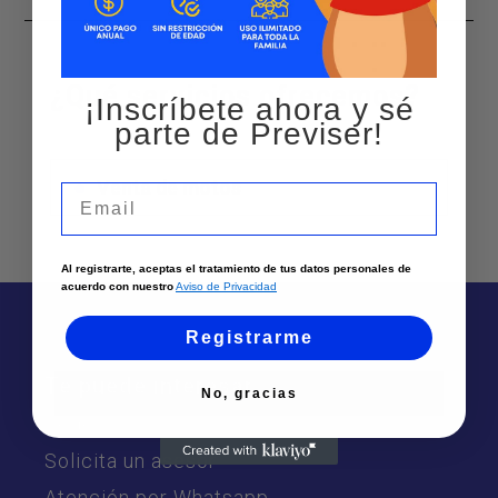
¿Qué servicios ofrecemos?
¡Inscríbete ahora y sé
parte de Previser!
Venta de motos
Email
Al registrarte, aceptas el tratamiento de tus datos personales de
acuerdo con nuestro
Aviso de Privacidad
Registrarme
Te puede interesar
No, gracias
Sedes
Solicita un asesor
Atención por Whatsapp