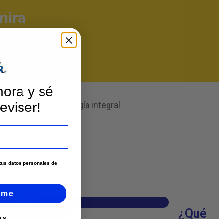
mira
hora y sé
eviser!
samos una metodología integral
e tus datos personales de
rme
Página web
¿Qué
as