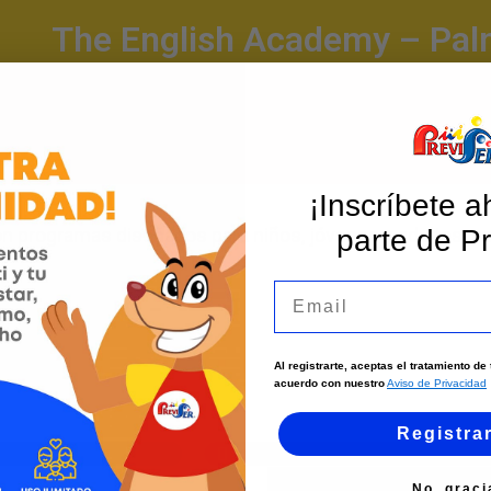
The English Academy – Pal
¡Inscríbete a
parte de Pr
n programas diseñados para niños, jóvenes y adultos. u
Email
Al registrarte, aceptas el tratamiento d
acuerdo con nuestro
Aviso de Privacidad
Registra
Instagram
No, graci