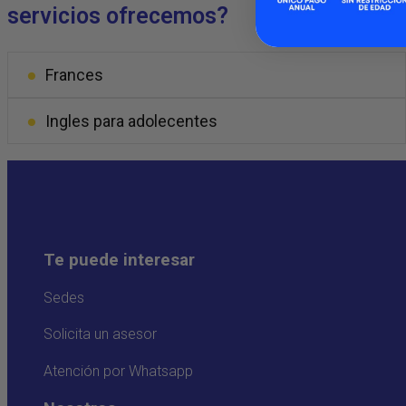
servicios ofrecemos?
Frances
Ingles para adolecentes
Te puede interesar
Sedes
Solicita un asesor
Atención por Whatsapp