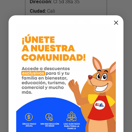
Dirección
:
Cl 5d 38a 35
Ciudad:
Cali
Ver más
LINA FERNANDA GOMEZ
QUINTERO – CARTAGO
Teléfono
:
3044480980
Dirección
:
Cr 3 13 72 Centro
Medico Del Carmen
Ciudad:
Cartago
Ver más