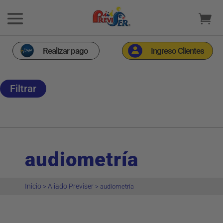
Realizar pago
Ingreso Clientes
Filtrar
audiometría
Inicio
Aliado Previser
>
>
audiometría