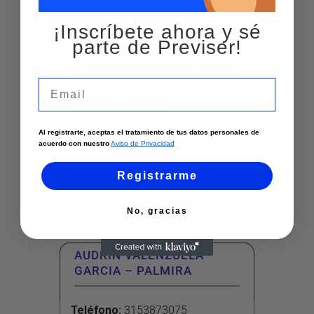
¡Inscríbete ahora y sé
parte de Previser!
NEISY RINCON QUINTERO
– GUADALAJARA DE BUGA
Email
Teléfono
:
2360034
Dirección
:
Cl 3 13-69
Al registrarte, aceptas el tratamiento de tus datos personales de
Ciudad:
Guadalajara De Buga
acuerdo con nuestro
Aviso de Privacidad
Ver más
Registrarme
No, gracias
AUDRIN VALENZUELA
GARCIA – PALMIRA
Teléfono
:
3153873075