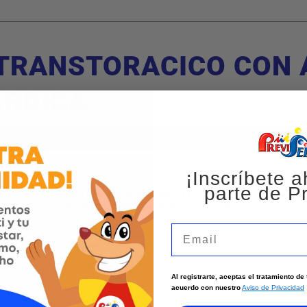
RANSTORACICO CON A
ARDICA
ANALISIS DE LA DEFORMIDAD MIOCARDICA
¡Inscríbete a
parte de Pr
INSTITUTO DIAGNOSTICO
CARDIOVASCULAR S.A.S – CALI
Email
Teléfono
:
3132251959
Dirección
:
Cl 5d 38a 35
Al registrarte, aceptas el tratamiento d
Ciudad:
Cali
acuerdo con nuestro
Aviso de Privacidad