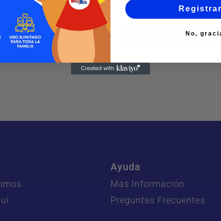
Ver más
Registra
No, graci
Ayuda
Somos
Más Información
uí
Preguntas Frecuentes