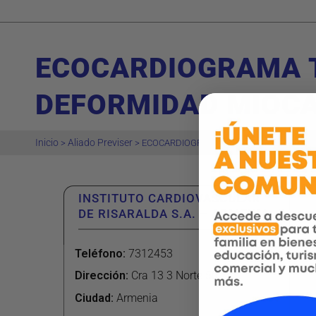
ECOCARDIOGRAMA T
DEFORMIDAD MIOC
Inicio
Aliado Previser
>
>
ECOCARDIOGRAMA TRANSTORACICO CON 
INSTITUTO CARDIOVASCULAR
DE RISARALDA S.A. – ARMENIA
Teléfono
:
7312453
Dirección
:
Cra 13 3 Norte 50
Ciudad:
Armenia