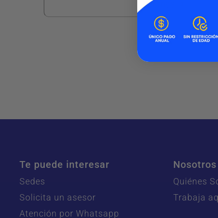
Ver más
Te puede interesar
Nosotros
Sedes
Quiénes 
Solicita un asesor
Trabaja aq
Atención por Whatsapp