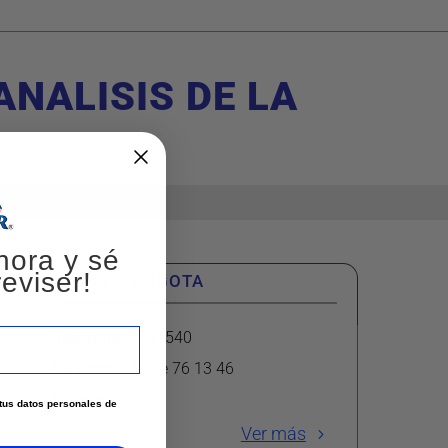
NALISIS DE LA
hora y sé
eviser!
IDIME – BOGOTA
Teléfono
:
3691540
Dirección
:
Calle 76 13 46
Ciudad:
Bogota
e tus datos personales de
Ver más