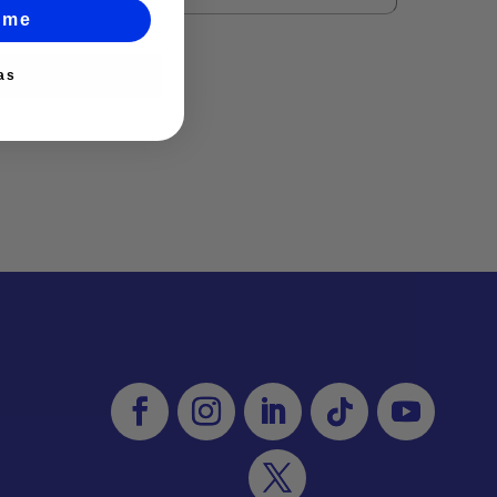
rme
as