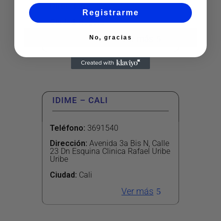
Dirección
:
Calle 76 13 46
Registrarme
Ciudad:
Bogota
Ver más
No, gracias
IDIME – CALI
Teléfono
:
3691540
Dirección
:
Avenida 3a Bis N, Calle
23 Dn Esquina Clinica Rafael Uribe
Uribe
Ciudad:
Cali
Ver más