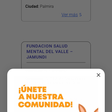
Ciudad:
Palmira
Ver más
FUNDACION SALUD
MENTAL DEL VALLE –
JAMUNDI
Teléfono
:
3012895652
Dirección
:
Cr 11 8 42 Consultorio
205 Centro Comercial Rio Claro
Ciudad:
Jamundi
Ver más