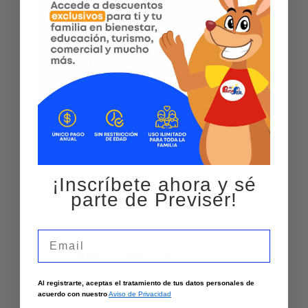
NEUMOVALLE S.A.S –
PALMIRA
Teléfono
:
3027074050
Dirección
:
Cr 27 36-42
Ciudad:
Palmira
Ver más
¡Inscríbete ahora y sé
parte de Previser!
Email
IDIME – BOGOTA
Al registrarte, aceptas el tratamiento de tus datos personales de
Teléfono
:
3691540
acuerdo con nuestro
Aviso de Privacidad