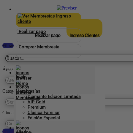
×
_
Ingreso
cliente
Realizar pago
Realizar pago
Ingreso Clientes
Filtrar
Comprar Membresía
Áreas
Inicio
Categorías Previser
Membresías
Diamante Edición Limitada
VIP Gold
Premium
Clásica Familiar
Ciudades
Edición Especial
Reestablecer preferencias
Aliados