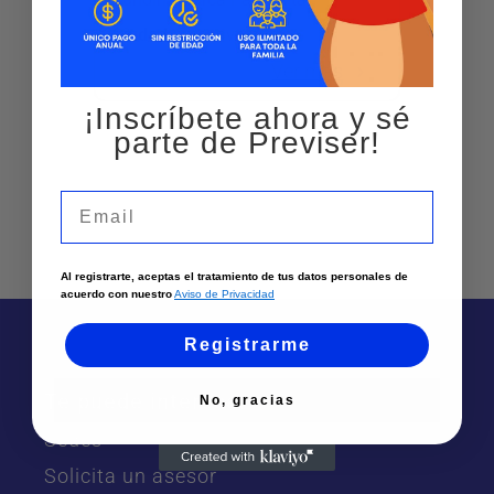
Ciudad:
Buenaventura
Ver más
¡Inscríbete ahora y sé
parte de Previser!
Email
Al registrarte, aceptas el tratamiento de tus datos personales de
acuerdo con nuestro
Aviso de Privacidad
Registrarme
Te puede interesar
No, gracias
Sedes
Solicita un asesor