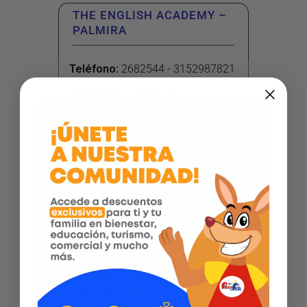
THE ENGLISH ACADEMY –
PALMIRA
Teléfono
:
2682544 - 3152987821
Dirección
:
Cl 22 27 41
Ciudad:
Palmira
Ver más
COLOMBO AMERICANO –
BUENAVENTURA
Teléfono
:
3146208355
Dirección
:
Cll 5 7 08
Cundinamarca Parte Alta