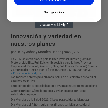
Registrarme
No, gracias
Innovación y variedad en
nuestros planes
por
Deiby Johany Morales Henao
|
Nov 8, 2023
En 2012 se crean planes para la línea Previser Clásica (Familiar,
Preferencial, Elite, Full Edición Especial) y para la línea Previser
Empresarial (Especial, Premium, Elite, Full Edición Especial) Clásica
y Empresarial – 2012 Plan 1 $145.000Plan 2 $185.000Plan 3...
« Entradas más antiguas
Los mejores hábitos para cuidar la salud de tu cerebro y prevenir el
deterioro cognitivo
Endocrinología: la especialidad que ayuda a regular tu metabolismo
Ciberseguridad: Cómo identificar y evitar estafas por falsas
solicitudes de pago
Día Mundial de la Salud 2026: Claves para cuidar tu bienestar
Día Mundial del Riñón: cuidar tus riñones también es cuidar el