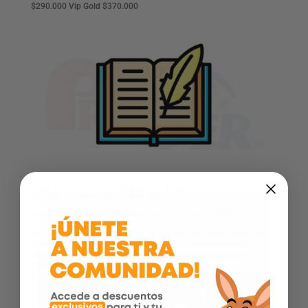
$290.000 Vip Gold $370.000
Una nueva filosofía
por
Deiby Johany Morales Henao
|
Nov 8, 2023
Se actualiza el logo de Previser, su eslogan “¡un nuevo estilo de
vida!” Clásica y Empresarial – 2014 Plan 1 $160.000 Plan 2
$215.000 Plan 3 $280.000 Redefam $150.000 Servialiadas
$100.000 ...