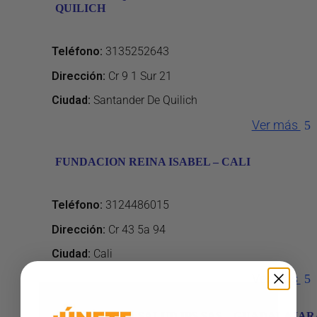
QUILICH
Teléfono
:
3135252643
Dirección
:
Cr 9 1 Sur 21
Ciudad:
Santander De Quilich
Ver más
FUNDACION REINA ISABEL – CALI
Teléfono
:
3124486015
Dirección
:
Cr 43 5a 94
Ciudad:
Cali
Ver más
CLINICA VITA SALUD IPS SAS – GUADALAJAR