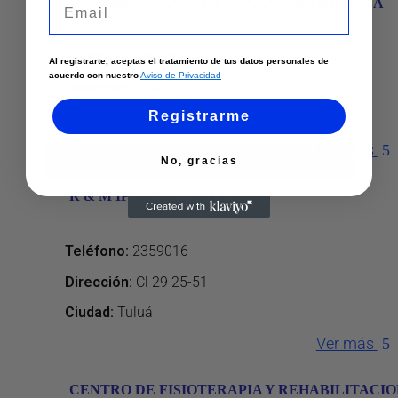
DACARE IPS SAS – GUADALAJARA DE BUGA
Teléfono
:
3186468263
Al registrarte, aceptas el tratamiento de tus datos personales de
acuerdo con nuestro
Aviso de Privacidad
Dirección
:
Cl 9sur 13a-81
Registrarme
Ciudad:
Guadalajara De Buga
Ver más
No, gracias
R & M IPS S.A.S – TULUÁ
Teléfono
:
2359016
Dirección
:
Cl 29 25-51
Ciudad:
Tuluá
Ver más
CENTRO DE FISIOTERAPIA Y REHABILITACI