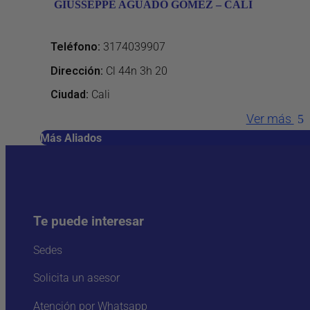
GIUSSEPPE AGUADO GOMEZ – CALI
Teléfono
:
3174039907
Dirección
:
Cl 44n 3h 20
Ciudad:
Cali
Ver más
Más Aliados
Te puede interesar
Sedes
Solicita un asesor
Atención por Whatsapp