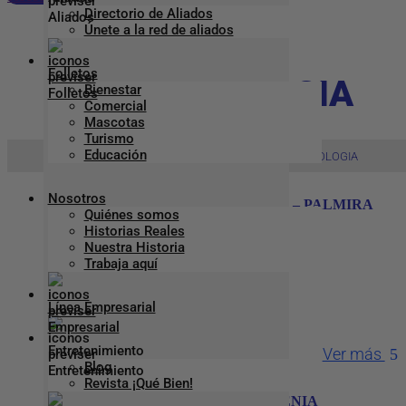
Directorio de Aliados
Únete a la red de aliados
ORTOPEDIA Y
Folletos
TRAUMATOLOGIA
Bienestar
Comercial
Mascotas
Turismo
Educación
Inicio
Aliado Previser
>
>
ORTOPEDIA Y TRAUMATOLOGIA
Nosotros
O POSITIVA SALUD INTEGRAL – PALMIRA
Quiénes somos
Historias Reales
Nuestra Historia
Teléfono
:
2836219
Trabaja aquí
Dirección
:
Cr 32 30 63
Línea Empresarial
Ciudad:
Palmira
Entretenimiento
Ver más
Blog
Revista ¡Qué Bien!
CLINICA GUADALUPE – ARMENIA