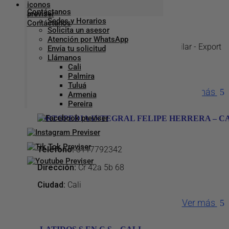
Contáctanos
Sedes y Horarios
Teléfono
:
7340880 - 3176403831
Solicita un asesor
Atención por WhatsApp
Dirección
:
Cl 13 Norte 8 34 Edificio El Pilar - Export
Envía tu solicitud
Health S.a.s
Llámanos
Cali
Ciudad:
Armenia
Palmira
Tuluá
Ver más
Armenia
Pereira
ORTOPEDIA INTEGRAL FELIPE HERRERA – C
Teléfono
:
3117792342
Dirección
:
Cr 42a 5b 68
Ciudad:
Cali
Ver más