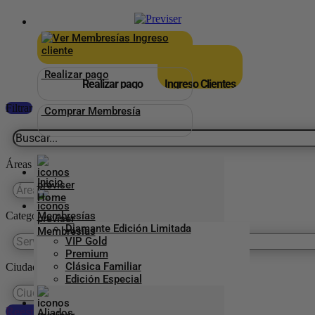
×
_
Ingreso
cliente
Realizar pago
Realizar pago
Ingreso Clientes
Filtrar
Comprar Membresía
Áreas
Inicio
Categorías Previser
Membresías
Diamante Edición Limitada
VIP Gold
Premium
Clásica Familiar
Ciudades
Edición Especial
Reestablecer preferencias
Aliados